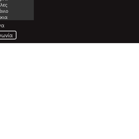
λες
νιο
κια
γα
νωνία