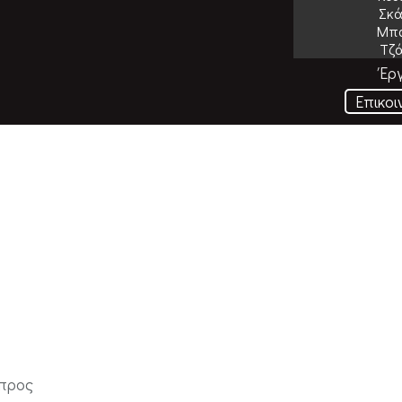
Σκά
Μπά
Τζά
Έρ
Επικοι
ύπρος