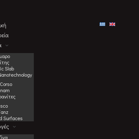
ική
ρεία
ά
μαρο
ίτης
c Slab
Nanotechnology
Corso
inam
ρανίτες
esco
ianz
id Surfaces
γές
ζίνα