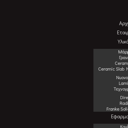
Αρχ
Εται
Υλικ
Μάρ
Γραν
Cerami
Ceramic Slab 
Nuovo
Lam
Τεχνογ
Dir
Rad
Franke Sol
Εφαρμο
Κου